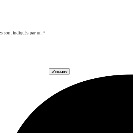
es sont indiqués par un *
om (optionnel)
esse e-mail *
e de recevoir la newsletter et je comprends que je peux me désinscrire à tout 