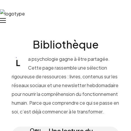
Bibliothèque
a psychologie gagne à être partagée.
L
Cette page rassemble une sélection
rigoureuse de ressources : livres, contenus sur les
réseaux sociaux et une newsletter hebdomadaire
pour nourrir la compréhension du fonctionnement
humain. Parce que comprendre ce qui se passe en
soi, c’est déjà commencer à le transformer.
Oeu
Une lecture du