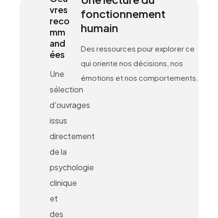
vres
fonctionnement
reco
humain
mm
and
Des ressources pour explorer ce
ées
qui oriente nos décisions, nos
Une
émotions et nos comportements.
sélection
d'ouvrages
issus
directement
de la
psychologie
clinique
et
des