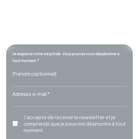
court, concret et gratuit. Ceux qui le reçoivent
disent qu’il arrive toujours au bon moment.
Rejoignez-les avant le prochain envoi.
Je respecte votre vie privée. Vous pouvez vous désabonner à
tout moment.
*
Prénom (optionnel)
Adresse e-mail *
J’accepte de recevoir la newsletter et je
comprends que je peux me désinscrire à tout
moment.